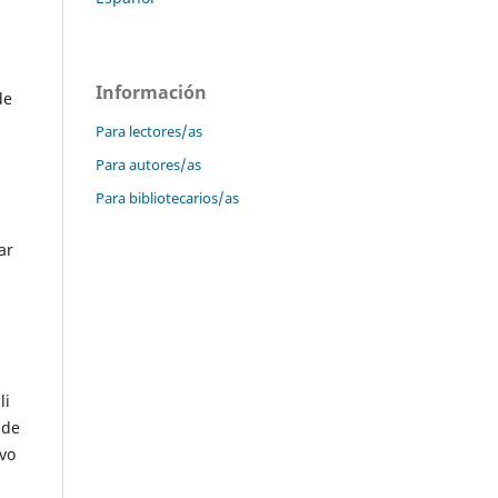
Información
de
Para lectores/as
Para autores/as
Para bibliotecarios/as
ar
li
 de
vo